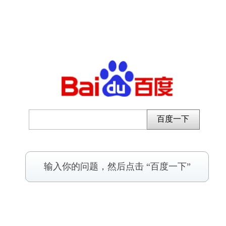
输入你的问题，然后点击 “百度一下”